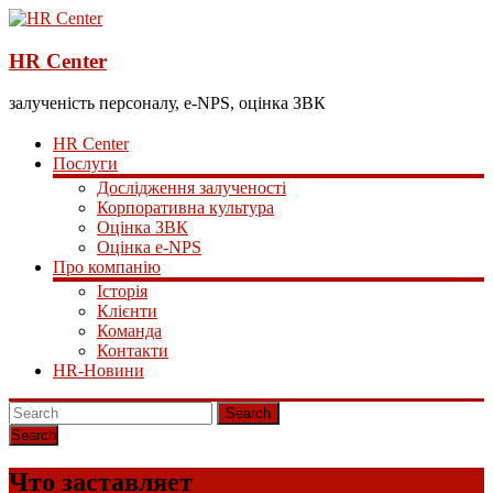
HR Center
залученість персоналу, e-NPS, оцінка ЗВК
HR Center
Послуги
Дослідження залученості
Корпоративна культура
Оцінка ЗВК
Оцінка e-NPS
Про компанію
Історія
Клієнти
Команда
Контакти
HR-Новини
Search
Что заставляет