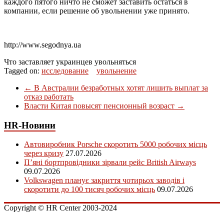
каждого пятого ничто не сможет заставить остаться в
компании, если решение об увольнении уже принято.
http://www.segodnya.ua
Что заставляет украинцев увольняться
Tagged on:
исследование
увольнение
←
В Австралии безработных хотят лишить выплат за
отказ работать
Власти Китая повысят пенсионный возраст
→
HR-Новини
Автовиробник Porsche скоротить 5000 робочих місць
через кризу
27.07.2026
П’яні бортпровідники зірвали рейс British Airways
09.07.2026
Volkswagen планує закриття чотирьох заводів і
скоротити до 100 тисяч робочих місць
09.07.2026
Copyright © HR Center 2003-2024