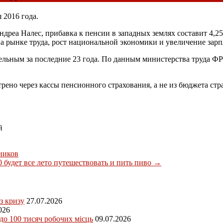
 2016 года.
реа Налес, прибавка к пенсии в западных землях составит 4,25
а рынке труда, рост национальной экономики и увеличение зарп
ельным за последние 23 года. По данным министерства труда
ФР
рено через кассы пенсионного страхования, а не из бюджета ст
й
ников
 будет все лето путешествовать и пить пиво
→
з кризу
27.07.2026
026
 до 100 тисяч робочих місць
09.07.2026