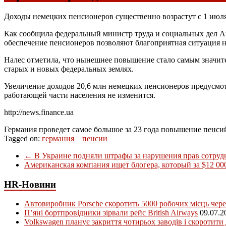
Доходы немецких пенсионеров существенно возрастут с 1 июля
Как сообщила федеральный министр труда и социальных дел Анд
обеспечение пенсионеров позволяют благоприятная ситуация н
Налес отметила, что нынешнее повышение стало самым значит
старых и новых федеральных землях.
Увеличение доходов 20,6 млн немецких пенсионеров предусмот
работающей части населения не изменится.
http://news.finance.ua
Германия проведет самое большое за 23 года повышение пенси
Tagged on:
германия
пенсии
←
В Украине подняли штрафы за нарушения прав сотруд
Американская компания ищет блогера, который за $12 000
HR-Новини
Автовиробник Porsche скоротить 5000 робочих місць чере
П’яні бортпровідники зірвали рейс British Airways
09.07.2
Volkswagen планує закриття чотирьох заводів і скоротити