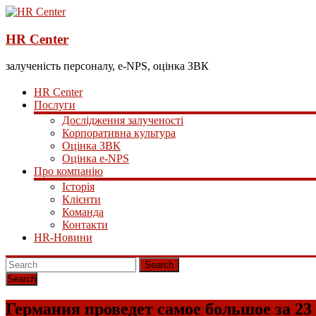
HR Center
залученість персоналу, e-NPS, оцінка ЗВК
HR Center
Послуги
Дослідження залученості
Корпоративна культура
Оцінка ЗВК
Оцінка e-NPS
Про компанію
Історія
Клієнти
Команда
Контакти
HR-Новини
Search
Германия проведет самое большое за 2