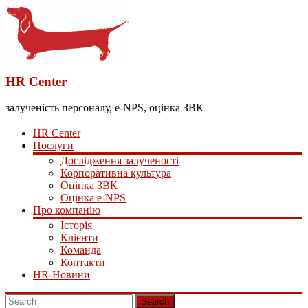
HR Center
залученість персоналу, e-NPS, оцінка ЗВК
HR Center
Послуги
Дослідження залученості
Корпоративна культура
Оцінка ЗВК
Оцінка e-NPS
Про компанію
Історія
Клієнти
Команда
Контакти
HR-Новини
Search