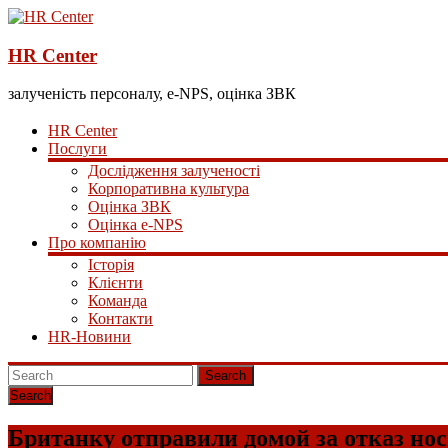
HR Center
залученість персоналу, e-NPS, оцінка ЗВК
HR Center
Послуги
Дослідження залученості
Корпоративна культура
Оцінка ЗВК
Оцінка e-NPS
Про компанію
Історія
Клієнти
Команда
Контакти
HR-Новини
Search
Британку отправили домой за отказ нос