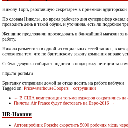
Николу Торп, работавшую секретарем в приемной аудиторской ф
По словам Николы , во время рабочего дня супервайзер сказал 
проводить день в такой обуви, и уточнила, есть ли подобное т
Женщине предложили проследовать в ближайший магазин за нов
работу.
Никола разместила в одной из социальных сетей запись, в ко
осложнена тем, что по британскому закону компания вправе ус
Сейчас девушка собирает подписи в поддержку петиции за изм
http://hr-portal.ru
Британку отправили домой за отказ носить на работе каблуки
Tagged on:
PricewaterhouseCoopers
сотрудники
←
В США компенсации топ-менеджеров сократились на 
Пилоты Air France будут бастовать на Евро-2016
→
HR-Новини
Автовиробник Porsche скоротить 5000 робочих місць чере