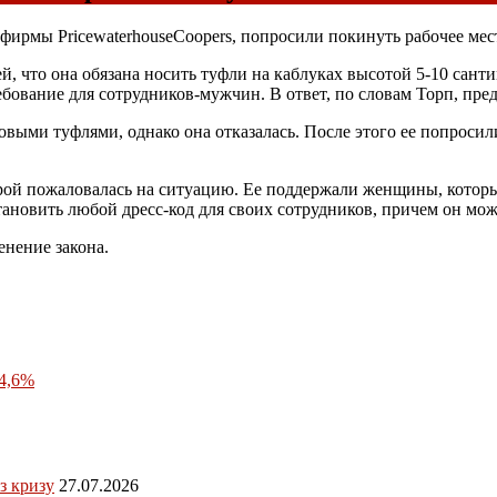
ирмы PricewaterhouseCoopers, попросили покинуть рабочее место
ей, что она обязана носить туфли на каблуках высотой 5-10 сант
ребование для сотрудников-мужчин. В ответ, по словам Торп, пре
ыми туфлями, однако она отказалась. После этого ее попросили
торой пожаловалась на ситуацию. Ее поддержали женщины, котор
тановить любой дресс-код для своих сотрудников, причем он мо
енение закона.
4,6%
з кризу
27.07.2026