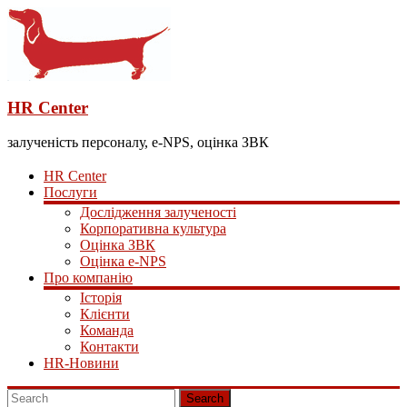
HR Center
залученість персоналу, e-NPS, оцінка ЗВК
HR Center
Послуги
Дослідження залученості
Корпоративна культура
Оцінка ЗВК
Оцінка e-NPS
Про компанію
Історія
Клієнти
Команда
Контакти
HR-Новини
Search