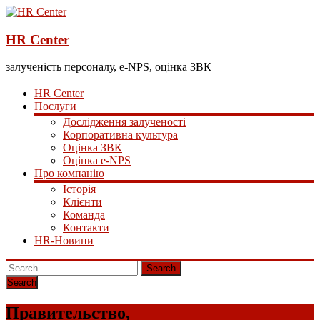
HR Center
залученість персоналу, e-NPS, оцінка ЗВК
HR Center
Послуги
Дослідження залученості
Корпоративна культура
Оцінка ЗВК
Оцінка e-NPS
Про компанію
Історія
Клієнти
Команда
Контакти
HR-Новини
Search
Правительство,