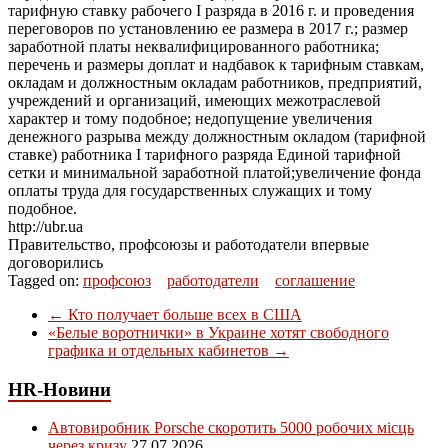
тарифную ставку рабочего I разряда в 2016 г. и проведения
переговоров по установлению ее размера в 2017 г.; размер
заработной платы неквалифицированного работника;
перечень и размеры доплат и надбавок к тарифным ставкам,
окладам и должностным окладам работников, предприятий,
учреждений и организаций, имеющих межотраслевой
характер и тому подобное; недопущение увеличения
денежного разрыва между должностным окладом (тарифной
ставке) работника I тарифного разряда Единой тарифной
сетки и минимальной заработной платой;увеличение фонда
оплаты труда для государственных служащих и тому
подобное.
http://ubr.ua
Правительство, профсоюзы и работодатели впервые
договорились
Tagged on:
профсоюз
работодатели
соглашение
←
Кто получает больше всех в США
«Белые воротнички» в Украине хотят свободного
графика и отдельных кабинетов
→
HR-Новини
Автовиробник Porsche скоротить 5000 робочих місць
через кризу
27.07.2026