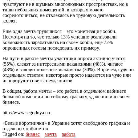
чувствуют не в шумных многолюдных пространствах, но в
тиши небольших помещений, в которых можно
сосредоточиться, не отвлекаясь на трудовую деятельность
коллег.
Еще одна мечта трудящихся – это монетизация хобби.
Несмотря на то, что только 13% успешно реализовали
возможность зарабатывать на своем хобби, еще 72%
опрошенных готовы последовать их примеру.
На пути в работе мечты участники опроса активно учатся
(55%), следят за интересными вакансиями (48%), читают
(43%) и заводят полезные знакомства (30%). Впрочем, судя по
отдельным ответам, некоторые просто надеются на чудо или
игнорируют советы неудачников.
В общем, работа мечты – это работа в отдельном кабинете
большой компании по гибкому графику, удаленно и в своем
бизнесе.
http://www.segodnya.ua
«Белые воротнички» в Украине хотят свободного графика и
отдельных кабинетов
Tagged on:
бизнес
мечта
работа