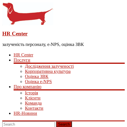
HR Center
залученість персоналу, e-NPS, оцінка ЗВК
HR Center
Послуги
Дослідження залученості
Корпоративна культура
Оцінка ЗВК
Оцінка e-NPS
Про компанію
Історія
Клієнти
Команда
Контакти
HR-Новини
Search