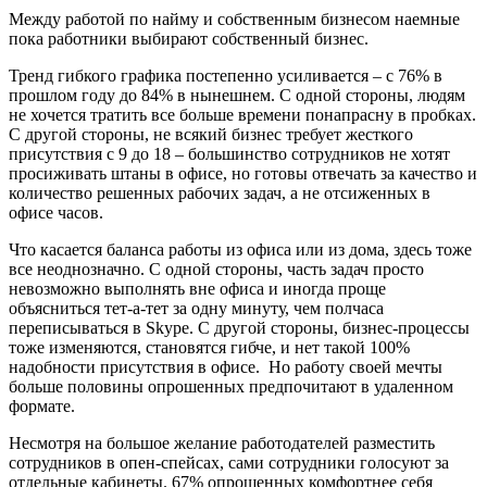
Между работой по найму и собственным бизнесом наемные
пока работники выбирают собственный бизнес.
Тренд гибкого графика постепенно усиливается – с 76% в
прошлом году до 84% в нынешнем. С одной стороны, людям
не хочется тратить все больше времени понапрасну в пробках.
С другой стороны, не всякий бизнес требует жесткого
присутствия с 9 до 18 – большинство сотрудников не хотят
просиживать штаны в офисе, но готовы отвечать за качество и
количество решенных рабочих задач, а не отсиженных в
офисе часов.
Что касается баланса работы из офиса или из дома, здесь тоже
все неоднозначно. С одной стороны, часть задач просто
невозможно выполнять вне офиса и иногда проще
объясниться тет-а-тет за одну минуту, чем полчаса
переписываться в Skype. С другой стороны, бизнес-процессы
тоже изменяются, становятся гибче, и нет такой 100%
надобности присутствия в офисе. Но работу своей мечты
больше половины опрошенных предпочитают в удаленном
формате.
Несмотря на большое желание работодателей разместить
сотрудников в опен-спейсах, сами сотрудники голосуют за
отдельные кабинеты. 67% опрошенных комфортнее себя