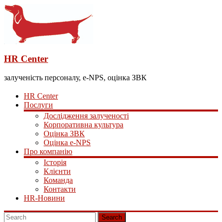
HR Center
залученість персоналу, e-NPS, оцінка ЗВК
HR Center
Послуги
Дослідження залученості
Корпоративна культура
Оцінка ЗВК
Оцінка e-NPS
Про компанію
Історія
Клієнти
Команда
Контакти
HR-Новини
Search