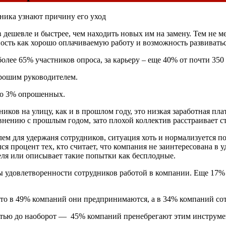
ника узнают причину его уход
дешевле и быстрее, чем находить новых им на замену. Тем не ме
ность как хорошо оплачиваемую работу и возможность развиватьс
олее 65% участников опроса, за карьеру – еще 40% от почти 35
рошим руководителем.
его 3% опрошенных.
иков на улицу, как и в прошлом году, это низкая заработная пл
внению с прошлым годом, зато плохой коллектив расстраивает с
ем для удержаня сотрудников, ситуация хоть и нормализуется п
лся процент тех, кто считает, что компания не заинтересована в 
теля или описывает такие попытки как бесплодные.
ы удовлетворенности сотрудников работой в компании. Еще 17%
 что в 49% компаний они предпринимаются, а в 34% компаний со
остью до наоборот — 45% компаний пренебрегают этим инструме