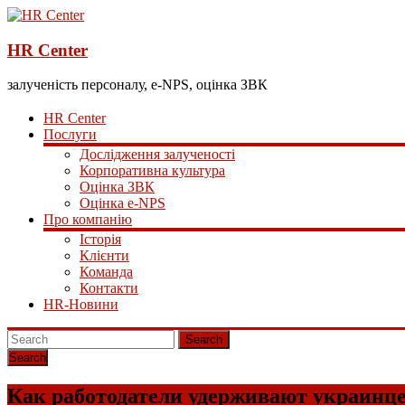
HR Center
залученість персоналу, e-NPS, оцінка ЗВК
HR Center
Послуги
Дослідження залученості
Корпоративна культура
Оцінка ЗВК
Оцінка e-NPS
Про компанію
Історія
Клієнти
Команда
Контакти
HR-Новини
Search
Как работодатели удерживают украинце