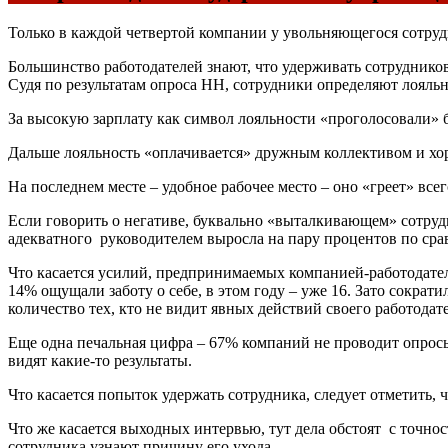
Только в каждой четвертой компании у увольняющегося сотруд
Большинство работодателей знают, что удерживать сотрудников 
Судя по результатам опроса НН, сотрудники определяют лояль
За высокую зарплату как символ лояльности «проголосовали» б
Дальше лояльность «оплачивается» дружным коллективом и хо
На последнем месте – удобное рабочее место – оно «греет» вс
Если говорить о негативе, буквально «выталкивающем» сотрудн
адекватного руководителем выросла на пару процентов по сра
Что касается усилий, предпринимаемых компанией-работодател
14% ощущали заботу о себе, в этом году – уже 16. Зато сократи
количество тех, кто не видит явных действий своего работода
Еще одна печальная цифра – 67% компаний не проводит опрос
видят какие-то результаты.
Что касается попыток удержать сотрудника, следует отметить,
Что же касается выходных интервью, тут дела обстоят с точн
сотрудника узнают причину его ухода.