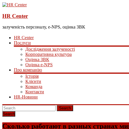
HR Center
залученість персоналу, e-NPS, оцінка ЗВК
HR Center
Послуги
Дослідження залученості
Корпоративна культура
Оцінка ЗВК
Оцінка e-NPS
Про компанію
Історія
Клієнти
Команда
Контакти
HR-Новини
Search
Сколько работают в разных странах ми