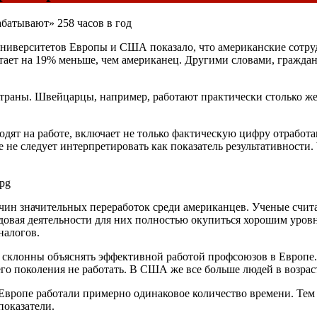
батывают» 258 часов в год
ниверситетов Европы и США показало, что американские сотруд
отает на 19% меньше, чем американец. Другими словами, гражда
страны. Швейцарцы, например, работают практически столько же
одят на работе, включает не только фактическую цифру отработ
е не следует интерпретировать как показатель результативности
ичин значительных переработок среди американцев. Ученые счи
удовая деятельности для них полностью окупиться хорошим уров
налогов.
клонны объяснять эффективной работой профсоюзов в Европе. К
го поколения не работать. В США же все больше людей в возрас
вропе работали примерно одинаковое количество времени. Тем 
показатели.