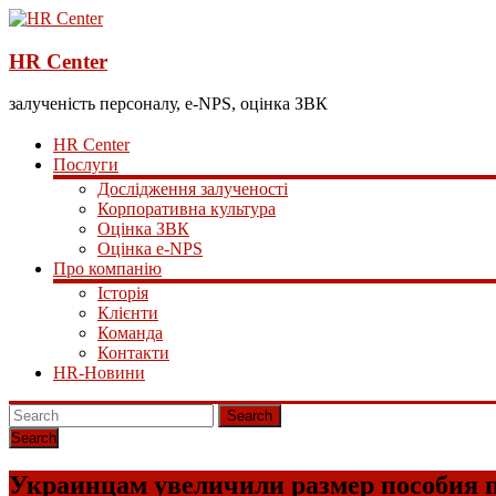
HR Center
залученість персоналу, e-NPS, оцінка ЗВК
HR Center
Послуги
Дослідження залученості
Корпоративна культура
Оцінка ЗВК
Оцінка e-NPS
Про компанію
Історія
Клієнти
Команда
Контакти
HR-Новини
Search
Украинцам увеличили размер пособия п