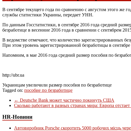
В сентябре текущего года по сравнению с августом этого же го
службы статистики Украины, передает УНН.
По данным Госстатистики, в сентябре 2016 года средний размер
безработице в весенние 2016 года в сравнении с сентябрем 2015
В ведомстве отмечают, что количество зарегистрированных безр
При этом уровень зарегистрированной безработицы в сентябре 
Напомним, в мае 2016 года средний размер пособия по безработ
http://ubr.ua
Украинцам увеличили размер пособия по безработице
Tagged on:
пособие по безработице
←
Deutsche Bank может частично покинуть США
Сколько работают в разных странах мира: Европа отстае
HR-Новини
Автовиробник Porsche скоротить 5000 робочих місць чере