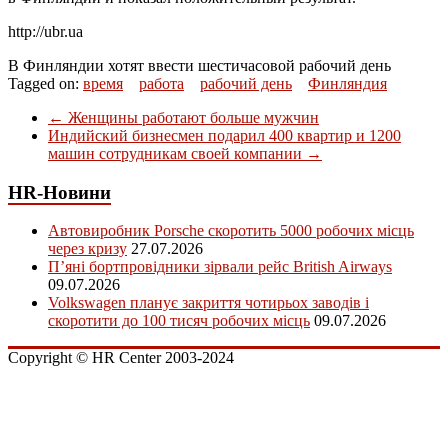
http://ubr.ua
В Финляндии хотят ввести шестичасовой рабочий день
Tagged on:
время
работа
рабочий день
Финляндия
←
Женщины работают больше мужчин
Индийский бизнесмен подарил 400 квартир и 1200
машин сотрудникам своей компании
→
HR-Новини
Автовиробник Porsche скоротить 5000 робочих місць
через кризу
27.07.2026
П’яні бортпровідники зірвали рейс British Airways
09.07.2026
Volkswagen планує закриття чотирьох заводів і
скоротити до 100 тисяч робочих місць
09.07.2026
Copyright © HR Center 2003-2024