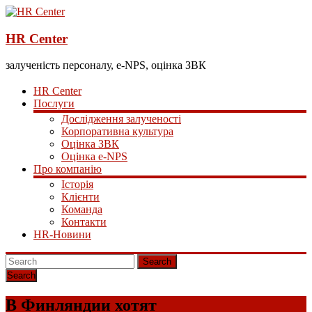
HR Center
залученість персоналу, e-NPS, оцінка ЗВК
HR Center
Послуги
Дослідження залученості
Корпоративна культура
Оцінка ЗВК
Оцінка e-NPS
Про компанію
Історія
Клієнти
Команда
Контакти
HR-Новини
Search
В Финляндии хотят