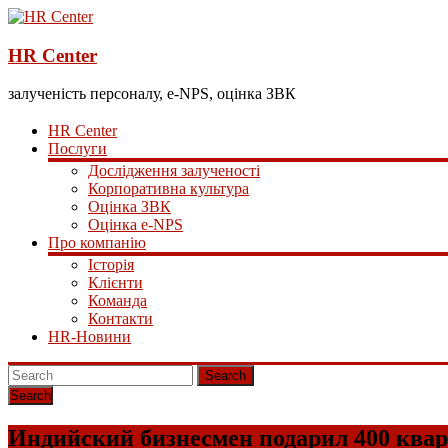
HR Center
залученість персоналу, e-NPS, оцінка ЗВК
HR Center
Послуги
Дослідження залученості
Корпоративна культура
Оцінка ЗВК
Оцінка e-NPS
Про компанію
Історія
Клієнти
Команда
Контакти
HR-Новини
Search
Индийский бизнесмен подарил 400 квар