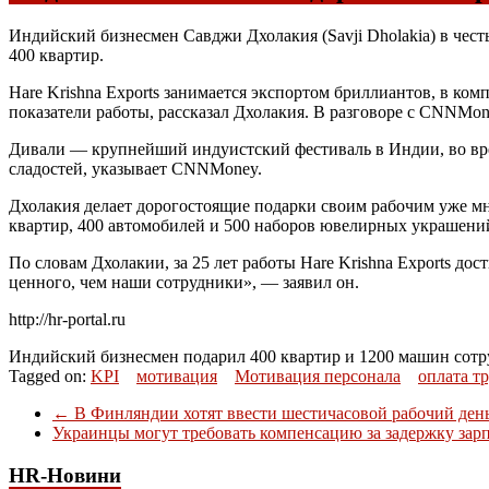
Индийский бизнесмен Савджи Дхолакия (Savji Dholakia) в чест
400 квартир.
Hare Krishna Exports занимается экспортом бриллиантов, в ко
показатели работы, рассказал Дхолакия. В разговоре с CNNMon
Дивали — крупнейший индуистский фестиваль в Индии, во вре
сладостей, указывает CNNMoney.
Дхолакия делает дорогостоящие подарки своим рабочим уже мн
квартир, 400 автомобилей и 500 наборов ювелирных украшени
По словам Дхолакии, за 25 лет работы Hare Krishna Exports до
ценного, чем наши сотрудники», — заявил он.
http://hr-portal.ru
Индийский бизнесмен подарил 400 квартир и 1200 машин сот
Tagged on:
KPI
мотивация
Мотивация персонала
оплата т
←
В Финляндии хотят ввести шестичасовой рабочий ден
Украинцы могут требовать компенсацию за задержку за
HR-Новини