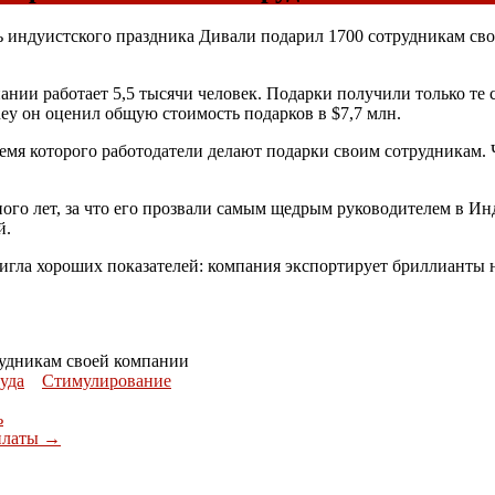
ь индуистского праздника Дивали подарил 1700 сотрудникам сво
мпании работает 5,5 тысячи человек. Подарки получили только т
ey он оценил общую стоимость подарков в $7,7 млн.
мя которого работодатели делают подарки своим сотрудникам. 
ого лет, за что его прозвали самым щедрым руководителем в И
й.
стигла хороших показателей: компания экспортирует бриллианты н
рудникам своей компании
руда
Стимулирование
ь
рплаты
→