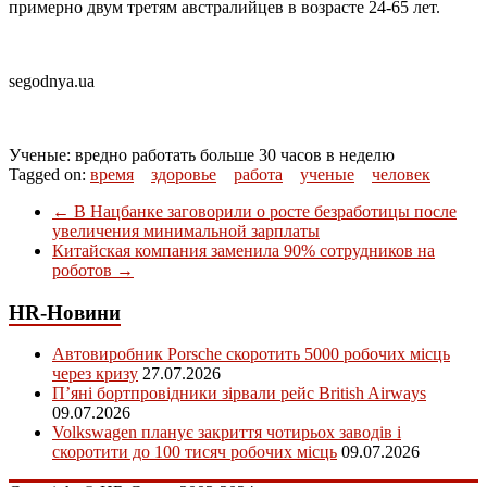
примерно двум третям австралийцев в возрасте 24-65 лет.
segodnya.ua
Ученые: вредно работать больше 30 часов в неделю
Tagged on:
время
здоровье
работа
ученые
человек
←
В Нацбанке заговорили о росте безработицы после
увеличения минимальной зарплаты
Китайская компания заменила 90% сотрудников на
роботов
→
HR-Новини
Автовиробник Porsche скоротить 5000 робочих місць
через кризу
27.07.2026
П’яні бортпровідники зірвали рейс British Airways
09.07.2026
Volkswagen планує закриття чотирьох заводів і
скоротити до 100 тисяч робочих місць
09.07.2026