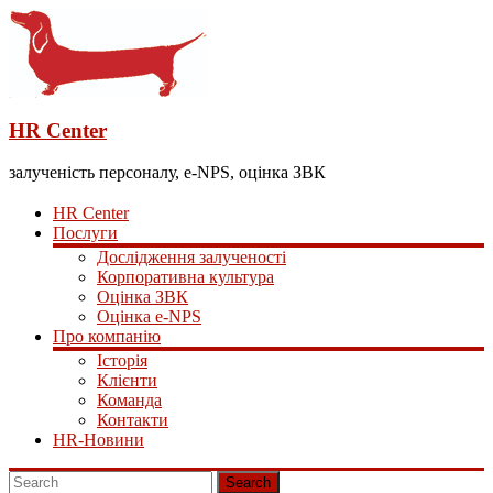
HR Center
залученість персоналу, e-NPS, оцінка ЗВК
HR Center
Послуги
Дослідження залученості
Корпоративна культура
Оцінка ЗВК
Оцінка e-NPS
Про компанію
Історія
Клієнти
Команда
Контакти
HR-Новини
Search