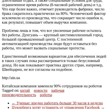
длительный отдых, а также специальные условия для труда,
ограниченное время работы (8-часовой рабочий день) и т.д.
Что еще более важно, отмечает руководитель фабрики, число
брака сократилось практически на 80%. Человеческий фактор
исключили из производства, что сокращает число ошибок и,
как результат, повышает объем выручки компании.
Проблема лишь в том, что все уволенные рабочие остались
без работы. Дунгуань — крупный шестимиллионный город,
большой промышленный центр. С постепенной
автоматизацией производства люди будут оставаться без
работы, что может вызвать социальные протесты.
Единственный возможным вариантом для обеспечения людей
в таких случаях пока рассматривается только безусловный
доход. Но как показывает практика других стран, например,
Швейцарии, не все согласны на подобное.
http://ain.ua
Китайская компания заменила 90% сотрудников на роботов
Tagged on:
китай
новости
рабочая
производительность
роботы
←
Ученые: вредно работать больше 30 часов в неделю
Цукерберга хотят устранить от управления Facebook
→