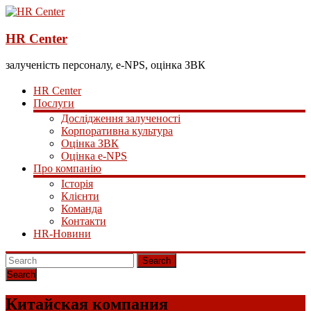
HR Center
залученість персоналу, e-NPS, оцінка ЗВК
HR Center
Послуги
Дослідження залученості
Корпоративна культура
Оцінка ЗВК
Оцінка e-NPS
Про компанію
Історія
Клієнти
Команда
Контакти
HR-Новини
Search
Китайская компания