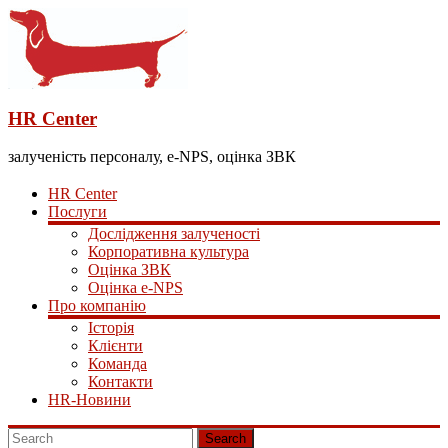
HR Center
залученість персоналу, e-NPS, оцінка ЗВК
HR Center
Послуги
Дослідження залученості
Корпоративна культура
Оцінка ЗВК
Оцінка e-NPS
Про компанію
Історія
Клієнти
Команда
Контакти
HR-Новини
Search