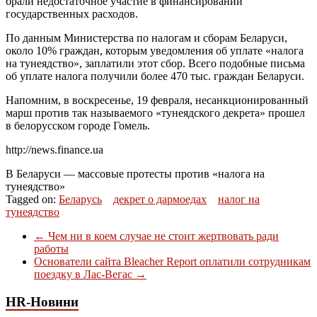
брали недостаточное участие в финансировании
государственных расходов.
По данным Министерства по налогам и сборам Беларуси,
около 10% граждан, которым уведомления об уплате «налога
на тунеядство», заплатили этот сбор. Всего подобные письма
об уплате налога получили более 470 тыс. граждан Беларуси.
Напомним, в воскресенье, 19 февраля, несанкционированный
марш против так называемого «тунеядского декрета» прошел
в белорусском городе Гомель.
http://news.finance.ua
В Беларуси — массовые протесты против «налога на
тунеядство»
Tagged on:
Беларусь
декрет о дармоедах
налог на
тунеядство
←
Чем ни в коем случае не стоит жертвовать ради
работы
Основатели сайта Bleacher Report оплатили сотрудникам
поездку в Лас-Вегас
→
HR-Новини