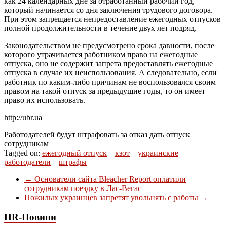
как 24 календарных дне за отработанный рабочий год,
который начинается со дня заключения трудового договора.
При этом запрещается непредоставление ежегодных отпусков
полной продолжительности в течение двух лет подряд.
Законодательством не предусмотрено срока давности, после
которого утрачивается работником право на ежегодные
отпуска, оно не содержит запрета предоставлять ежегодные
отпуска в случае их неиспользования. А следовательно, если
работник по каким-либо причинам не воспользовался своим
правом на такой отпуск за предыдущие годы, то он имеет
право их использовать.
http://ubr.ua
Работодателей будут штрафовать за отказ дать отпуск
сотрудникам
Tagged on:
ежегодный отпуск
кзот
украинские
работодатели
штрафы
←
Основатели сайта Bleacher Report оплатили
сотрудникам поездку в Лас-Вегас
Пожилых украинцев запретят увольнять с работы
→
HR-Новини