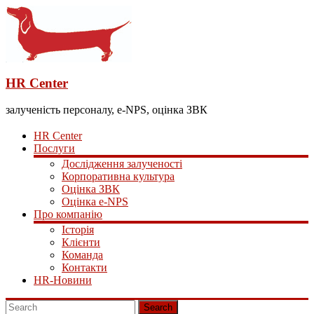
HR Center
залученість персоналу, e-NPS, оцінка ЗВК
HR Center
Послуги
Дослідження залученості
Корпоративна культура
Оцінка ЗВК
Оцінка e-NPS
Про компанію
Історія
Клієнти
Команда
Контакти
HR-Новини
Search