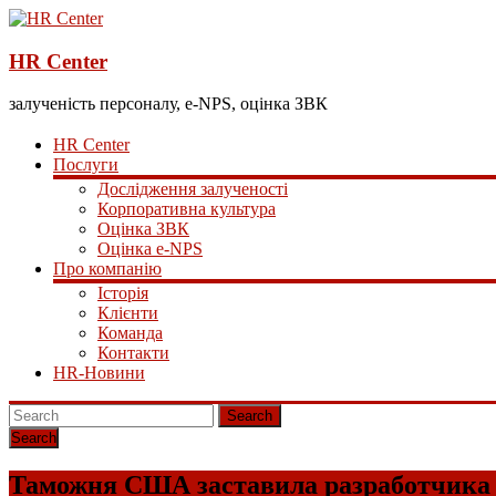
HR Center
залученість персоналу, e-NPS, оцінка ЗВК
HR Center
Послуги
Дослідження залученості
Корпоративна культура
Оцінка ЗВК
Оцінка e-NPS
Про компанію
Історія
Клієнти
Команда
Контакти
HR-Новини
Search
Таможня США заставила разработчика 