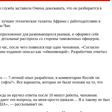
служба заставила Омина доказывать, что он разбирается в
т лучшие технические таланты Африки с работодателями в
а Чан.
t-приложение для развивающихся рынков, и оформил себе
 на детальные расспросы со стороны таможенных офицеров.
 час, после чего появился еще один чиновник. «Согласно
арии изданию описал как «обвиняющий». Разработчик ответил
о — 7-летний опыт разработки, в комментарии Recode он
 софта?». Все варианты, которые не были похожи на то, что
огда он вручил ответы после 10 минут работы, чиновник
задают эти вопросы, на меня просто шикали… Я к такому не был
 США», — рассказывает он.