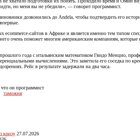
 не хватило подготовки их понять. Проходило время и Омин вну
 идти, но меня вы не убедили», — говорит программист.
 чиновники дозвонились до Andela, чтобы подтвердить его истор
 впервые.
х ecommerce-сайтов в Африке и является именно тем типом спец
е него очень поможет многим американским компаниям, которые
 прошлого года с итальянским математиком Гвидо Менцио, проф
еренциальными вычислениями. Это заметила его соседка по крес
рениях. Рейс в результате задержали на два часа.
 что он программист
таможня
з кризу
27.07.2026
026