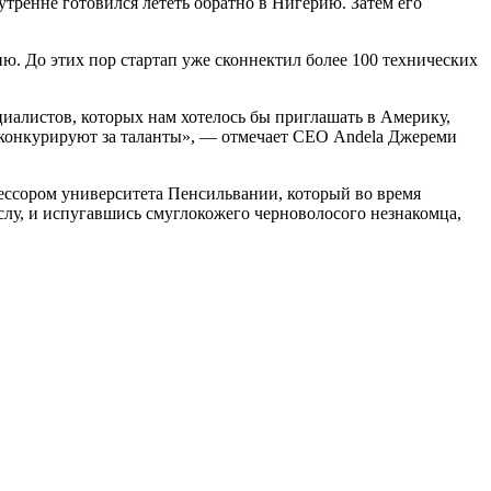
тренне готовился лететь обратно в Нигерию. Затем его
ию. До этих пор стартап уже сконнектил более 100 технических
иалистов, которых нам хотелось бы приглашать в Америку,
 конкурируют за таланты», — отмечает CEO Andela Джереми
ессором университета Пенсильвании, который во время
лу, и испугавшись смуглокожего черноволосого незнакомца,