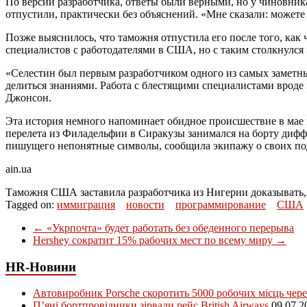
По версии разработчика, ответы были верными, но у чиновника
отпустили, практически без объяснений. «Мне сказали: можете
Позже выяснилось, что таможня отпустила его после того, как
специалистов с работодателями в США, но с таким столкнулся
«Селестин был первым разработчиком одного из самых заметны
делиться знаниями. Работа с блестящими специалистами врод
Джонсон.
Эта история немного напоминает обидное происшествие в мае
перелета из Филадельфии в Сиракузы занимался на борту дифф
пишущего непонятные символы, сообщила экипажу о своих подоз
ain.ua
Таможня США заставила разработчика из Нигерии доказывать,
Tagged on:
иммиграция
новости
программирование
США
←
«Укрпочта» будет работать без обеденного перерыва
Hershey сократит 15% рабочих мест по всему миру
→
HR-Новини
Автовиробник Porsche скоротить 5000 робочих місць чере
П’яні бортпровідники зірвали рейс British Airways
09.07.2