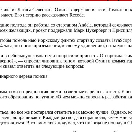
чика из Лагоса Селестина Омина задержали власти. Таможенная 
выдает. Его историю рассказывает Recode.
ие полгода он работал со стартапом Andela, который связывае
 всех желающих, проект поддержали Марк Цукерберг и Присцилл
тобы помочь нью-йоркскому финтех-стартапу создать JavaScrip
 24 часа, но после приземления, к своему удивлению, наткнулся
ли в небольшую комнатку и попросили присесть. Он прождал там
о верно?», — спросил чиновник тоном, которой Омин в коммент
и сказал ответить на следующие вопросы:
нарного дерева поиска.
размытыми и предполагающими различные варианты ответа. У нег
ского образования погуглил: «О чем можно спросить разработчика
ся, но все же постарался ответить как можно лучше. Однако, к
у меня допрашивают. Каждый раз когда я спрашивал, зачем мне 
 подготовиться. В тот момент я подумал, что никогда не попаду в