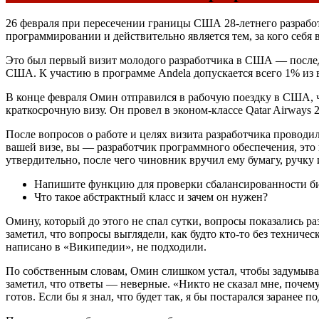
26 февраля при пересечении границы США 28-летнего разработ
программировании и действительно является тем, за кого себя 
Это был первый визит молодого разработчика в США — последн
США. К участию в программе Andela допускается всего 1% из
В конце февраля Омин отправился в рабочую поездку в США, ч
краткосрочную визу. Он провел в эконом-классе Qatar Airways
После вопросов о работе и целях визита разработчика проводи
вашей визе, вы — разработчик программного обеспечения, эт
утвердительно, после чего чиновник вручил ему бумагу, ручку 
Напишите функцию для проверки сбалансированности би
Что такое абстрактный класс и зачем он нужен?
Омину, который до этого не спал сутки, вопросы показались 
заметил, что вопросы выглядели, как будто кто-то без техниче
написано в «Википедии», не подходили.
По собственным словам, Омин слишком устал, чтобы задумывать
заметил, что ответы — неверные. «Никто не сказал мне, почем
готов. Если бы я знал, что будет так, я бы постарался заранее