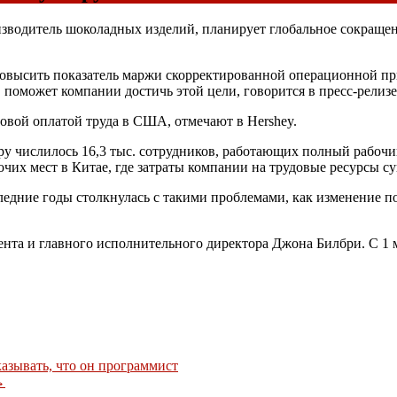
зводитель шоколадных изделий, планирует глобальное сокращен
повысить показатель маржи скорректированной операционной при
 поможет компании достичь этой цели, говорится в пресс-релизе
овой оплатой труда в
США
, отмечают в Hershey.
у числилось 16,3 тыс. сотрудников, работающих полный рабочий 
очих мест в Китае, где затраты компании на трудовые ресурсы с
следние годы столкнулась с такими проблемами, как изменение 
дента и главного исполнительного директора Джона Билбри. С 1
азывать, что он программист
→