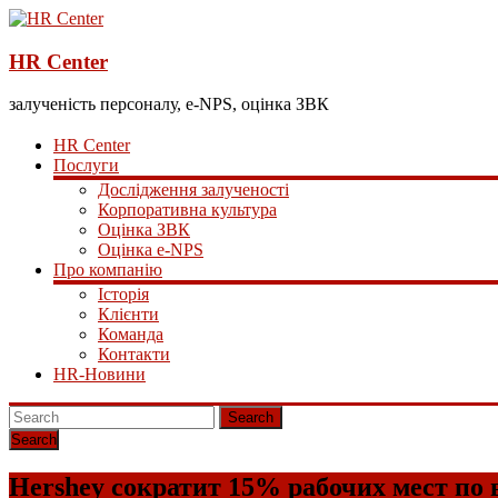
HR Center
залученість персоналу, e-NPS, оцінка ЗВК
HR Center
Послуги
Дослідження залученості
Корпоративна культура
Оцінка ЗВК
Оцінка e-NPS
Про компанію
Історія
Клієнти
Команда
Контакти
HR-Новини
Search
Hershey сократит 15% рабочих мест по 