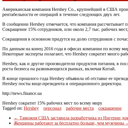
Американская компания Hershey Co., крупнейший в
США
прои
рентабельности ее операций в течение следующих двух лет.
В сообщении Hershey отмечается, что компания рассчитывает 
Сокращение 15% сотрудников, или около 2,7 тыс. рабочих мест,
Сокращения в основном придутся на долю сотрудников с почас
По данным на конец 2016 года в офисах компании по всему мир
Некоторые эксперты полагают, что Hershey сократит много раб
Hershey, как и другие производители продуктов питания, в по
роста бизнеса на развивающихся рынках, включая Китай.
В конце прошлого года Hershey объявила об отставке ее прези
Hershey посты вице-президента и операционного директора.
http://news.finance.ua
Hershey сократит 15% рабочих мест по всему миру
Tagged on:
Hershey
персонал
рабочие места
сокращение
←
Таможня США заставила разработчика из Нигерии док
Женщины работают за бесплатно больше, чем мужчины