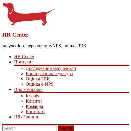
HR Center
залученість персоналу, e-NPS, оцінка ЗВК
HR Center
Послуги
Дослідження залученості
Корпоративна культура
Оцінка ЗВК
Оцінка e-NPS
Про компанію
Історія
Клієнти
Команда
Контакти
HR-Новини
Search