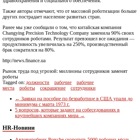
здравоохранения и социального обеспечения.
Также авторы отмечают, что от массовой роботизации больше
других пострадает население развитых стран.
Ранее мы уже сообщали о том, что китайская компания
Changying Precision Technology Company заменила 90% своих
сотрудников роботами. Результат превзошел все ожидания —
продуктивность увеличилась на 250%, производственный
брак сократился на 80%.
http://news.finance.ua
Рынок труда под угрозой: миллионы сотрудников заменят
роботы
Tagged on:
должности
рабочие
рабочие
места
роботы
сокращение
сотрудники
←
Заявки на пособие по безработице в США упали до
минимума с марта 1973 г.
5 вопросов, которые задают на собеседованиях в
крупнейших компаниях мира
→
HR-Новини
Автовиробник Porsche скоротить 5000 робочих місць