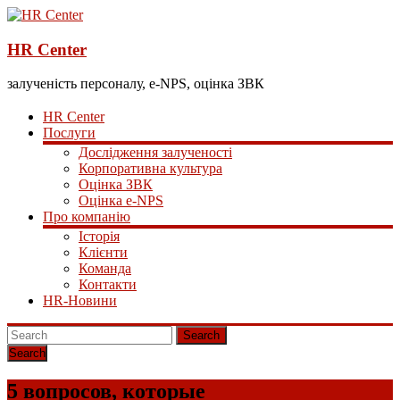
HR Center
залученість персоналу, e-NPS, оцінка ЗВК
HR Center
Послуги
Дослідження залученості
Корпоративна культура
Оцінка ЗВК
Оцінка e-NPS
Про компанію
Історія
Клієнти
Команда
Контакти
HR-Новини
Search
5 вопросов, которые