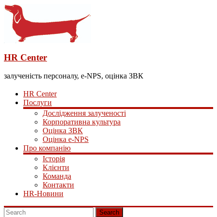
HR Center
залученість персоналу, e-NPS, оцінка ЗВК
HR Center
Послуги
Дослідження залученості
Корпоративна культура
Оцінка ЗВК
Оцінка e-NPS
Про компанію
Історія
Клієнти
Команда
Контакти
HR-Новини
Search