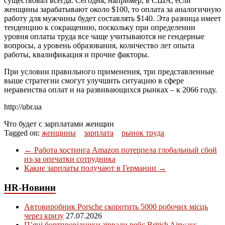
существовал всегда. Сегодня, например, в США, если
женщины зарабатывают около $100, то оплата за аналогичную
работу для мужчины будет составлять $140. Эта разница имеет
тенденцию к сокращению, поскольку при определении
уровня оплаты труда все чаще учитываются не гендерные
вопросы, а уровень образования, количество лет опыта
работы, квалификация и прочие факторы.
При условии правильного применения, три представленные
выше стратегии смогут улучшить ситуацию в сфере
неравенства оплат и на развивающихся рынках – к 2066 году.
http://ubr.ua
Что будет с зарплатами женщин
Tagged on:
женщины
зарплата
рынок труда
←
Работа хостинга Amazon потерпела глобальный сбой
из-за опечатки сотрудника
Какие зарплаты получают в Германии
→
HR-Новини
Автовиробник Porsche скоротить 5000 робочих місць
через кризу
27.07.2026
П’яні бортпровідники зірвали рейс British Airways