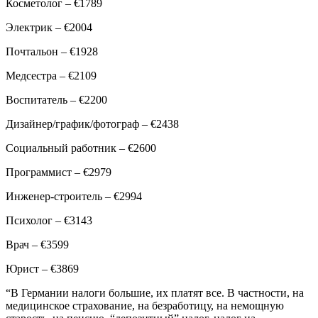
Косметолог – €1789
Электрик – €2004
Почтальон – €1928
Медсестра – €2109
Воспитатель – €2200
Дизайнер/график/фотограф – €2438
Социальный работник – €2600
Программист – €2979
Инженер-строитель – €2994
Психолог – €3143
Врач – €3599
Юрист – €3869
“В Германии налоги большие, их платят все. В частности, на
медицинское страхование, на безработицу, на немощную