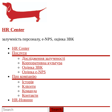
HR Center
залученість персоналу, e-NPS, оцінка ЗВК
HR Center
Послуги
Дослідження залученості
Корпоративна культура
Оцінка ЗВК
Оцінка e-NPS
Про компанію
Історія
Клієнти
Команда
Контакти
HR-Новини
Search