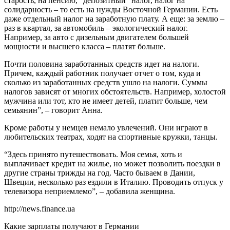
старость, на пенсию, “депозитный” налог, налог на
солидарность – то есть на нужды Восточной Германии. Есть
даже отдельный налог на заработную плату. А еще: за землю –
раз в квартал, за автомобиль – экологический налог.
Например, за авто с дизельным двигателем большей
мощности и высшего класса – платят больше.
Почти половина заработанных средств идет на налоги.
Причем, каждый работник получает отчет о том, куда и
сколько из заработанных средств ушло на налоги. Суммы
налогов зависят от многих обстоятельств. Например, холостой
мужчина или тот, кто не имеет детей, платит больше, чем
семьянин”, – говорит Анна.
Кроме работы у немцев немало увлечений. Они играют в
любительских театрах, ходят на спортивные кружки, танцы.
“Здесь принято путешествовать. Моя семья, хоть и
выплачивает кредит на жилье, но может позволить поездки в
другие страны трижды на год. Часто бываем в Дании,
Швеции, несколько раз ездили в Италию. Проводить отпуск у
телевизора неприемлемо”, – добавила женщина.
http://news.finance.ua
Какие зарплаты получают в Германии