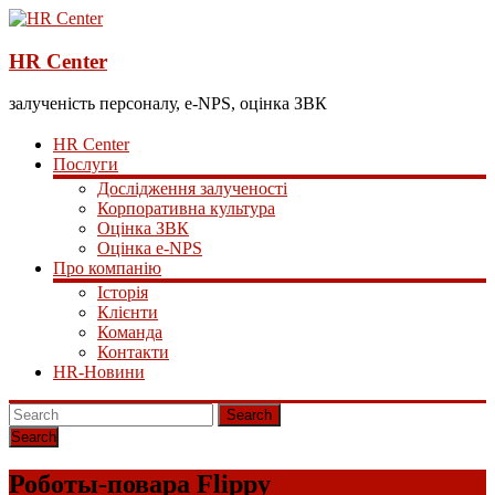
HR Center
залученість персоналу, e-NPS, оцінка ЗВК
HR Center
Послуги
Дослідження залученості
Корпоративна культура
Оцінка ЗВК
Оцінка e-NPS
Про компанію
Історія
Клієнти
Команда
Контакти
HR-Новини
Search
Роботы-повара Flippy