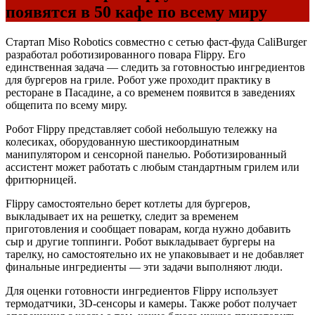
появятся в 50 кафе по всему миру
Стартап Miso Robotics совместно с сетью фаст-фуда CaliBurger
разработал роботизированного повара Flippy. Его
единственная задача — следить за готовностью ингредиентов
для бургеров на гриле. Робот уже проходит практику в
ресторане в Пасадине, а со временем появится в заведениях
общепита по всему миру.
Робот Flippy представляет собой небольшую тележку на
колесиках, оборудованную шестикоординатным
манипулятором и сенсорной панелью. Роботизированный
ассистент может работать с любым стандартным грилем или
фритюрницей.
Flippy самостоятельно берет котлеты для бургеров,
выкладывает их на решетку, следит за временем
приготовления и сообщает поварам, когда нужно добавить
сыр и другие топпинги. Робот выкладывает бургеры на
тарелку, но самостоятельно их не упаковывает и не добавляет
финальные ингредиенты — эти задачи выполняют люди.
Для оценки готовности ингредиентов Flippy использует
термодатчики, 3D-сенсоры и камеры. Также робот получает