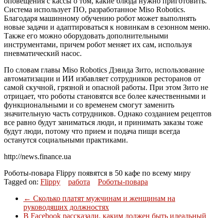
оповещения с кассы о том, какие блюда нужно приготовить.
Система использует ПО, разработанное Miso Robotics.
Благодаря машинному обучению робот может выполнять
новые задачи и адаптироваться к новинкам в сезонном меню.
Также его можно оборудовать дополнительными
инструментами, причем робот меняет их сам, используя
пневматический насос.
По словам главы Miso Robotics Дэвида Зито, использование
автоматизации и ИИ избавляет сотрудников ресторанов от
самой скучной, грязной и опасной работы. При этом Зито не
отрицает, что роботы становятся все более качественными и
функциональными и со временем смогут заменить
значительную часть сотрудников. Однако созданием рецептов
все равно будут заниматься люди, и принимать заказы тоже
будут люди, потому что прием и подача пищи всегда
останутся социальными практиками.
http://news.finance.ua
Роботы-повара Flippy появятся в 50 кафе по всему миру
Tagged on:
Flippy
работа
Роботы-повара
←
Сколько платят мужчинам и женщинам на
руководящих должностях
В Facebook рассказали, каким должен быть идеальный