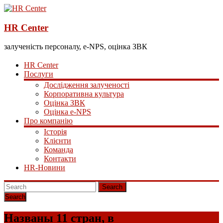
HR Center
залученість персоналу, e-NPS, оцінка ЗВК
HR Center
Послуги
Дослідження залученості
Корпоративна культура
Оцінка ЗВК
Оцінка e-NPS
Про компанію
Історія
Клієнти
Команда
Контакти
HR-Новини
Search
Названы 11 стран, в