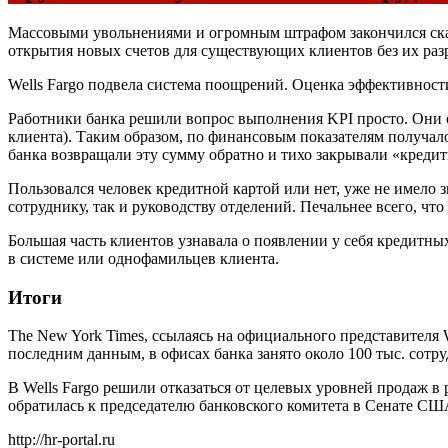
Массовыми увольнениями и огромным штрафом закончился ска
открытия новых счетов для существующих клиентов без их раз
Wells Fargo подвела система поощрений. Оценка эффективност
Работники банка решили вопрос выполнения KPI просто. Они о
клиента). Таким образом, по финансовым показателям получало
банка возвращали эту сумму обратно и тихо закрывали «кредит
Пользовался человек кредитной картой или нет, уже не имело з
сотруднику, так и руководству отделений. Печальнее всего, чт
Большая часть клиентов узнавала о появлении у себя кредитны
в системе или однофамильцев клиента.
Итоги
The New York Times, ссылаясь на официального представителя 
последним данным, в офисах банка занято около 100 тыс. сотр
В Wells Fargo решили отказаться от целевых уровней продаж в 
обратилась к председателю банковского комитета в Сенате СШ
http://hr-portal.ru