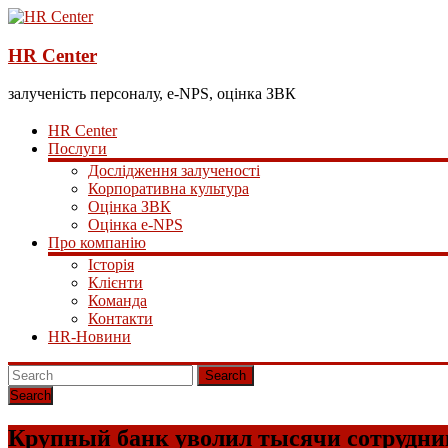
HR Center
залученість персоналу, e-NPS, оцінка ЗВК
HR Center
Послуги
Дослідження залученості
Корпоративна культура
Оцінка ЗВК
Оцінка e-NPS
Про компанію
Історія
Клієнти
Команда
Контакти
HR-Новини
Search
Крупный банк уволил тысячи сотрудни