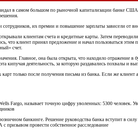
ндал в самом большом по рыночной капитализации банке США 
решения.
и сотрудников, их премии и повышение зарплаты зависели от в
ткрывали клиентам счета и кредитные карты. Затем переводили 
сь, что клиент принял предложение и начал пользоваться этим п
ный» счет.
начения. Главное, она была открыта, что находило отражение в 
о эта кипучая деятельность, за которую раздавались похвалы и 
х карт только после получения письма из банка. Если же клиент
Wells Fargo, называет точную цифру уволенных: 5300 человек. 
удников
розничном банкинге. Решение руководства банка вступит в силу 
А с призывом провести собственное расследование