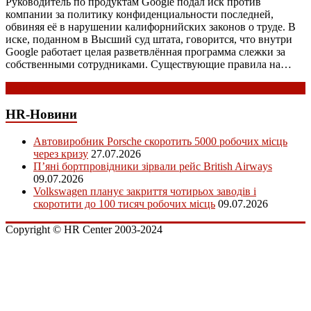
Руководитель по продуктам Google подал иск против
компании за политику конфиденциальности последней,
обвиняя её в нарушении калифорнийских законов о труде. В
иске, поданном в Высший суд штата, говорится, что внутри
Google работает целая разветвлённая программа слежки за
собственными сотрудниками. Существующие правила на…
Read more
HR-Новини
Автовиробник Porsche скоротить 5000 робочих місць
через кризу
27.07.2026
П’яні бортпровідники зірвали рейс British Airways
09.07.2026
Volkswagen планує закриття чотирьох заводів і
скоротити до 100 тисяч робочих місць
09.07.2026
Copyright © HR Center 2003-2024