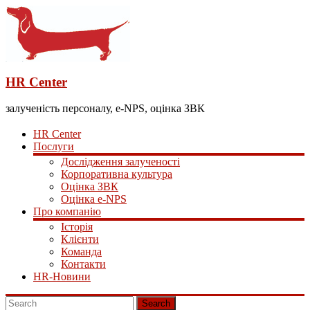
HR Center
залученість персоналу, e-NPS, оцінка ЗВК
HR Center
Послуги
Дослідження залученості
Корпоративна культура
Оцінка ЗВК
Оцінка e-NPS
Про компанію
Історія
Клієнти
Команда
Контакти
HR-Новини
Search