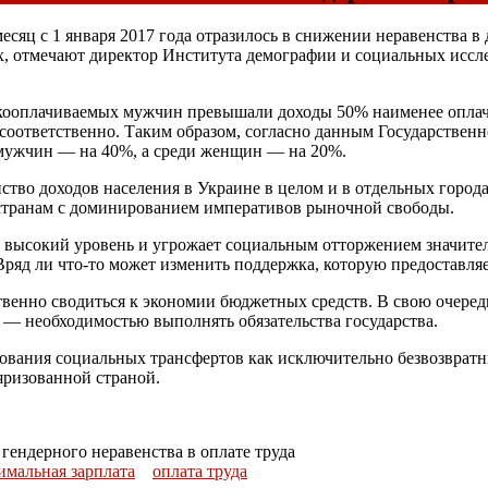
сяц с 1 января 2017 года отразилось в снижении неравенства в 
их, отмечают директор Института демографии и социальных исс
кооплачиваемых мужчин превышали доходы 50% наименее оплачива
за соответственно. Таким образом, согласно данным Государстве
 мужчин — на 40%, а среди женщин — на 20%.
нство доходов населения в Украине в целом и в отдельных город
 странам с доминированием императивов рыночной свободы.
 высокий уровень и угрожает социальным отторжением значите
Вряд ли что-то может изменить поддержка, которую предоставляе
венно сводиться к экономии бюджетных средств. В свою очеред
 — необходимостью выполнять обязательства государства.
кования социальных трансфертов как исключительно безвозвратн
яризованной страной.
ендерного неравенства в оплате труда
мальная зарплата
оплата труда