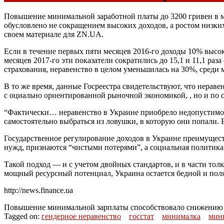
Повышение минимальной заработной платы до 3200 гривен в ме
обусловлено не сокращением высоких доходов, а ростом низк
своем материале для ZN.UA.
Если в течение первых пяти месяцев 2016-го доходы 10% высо
месяцев 2017-го эти показатели сократились до 15,1 и 11,1 ра
страхования, неравенство в целом уменьшилась на 30%, среди
В то же время, данные Госреестра свидетельствуют, что нераве
с оциально ориентированной рыночной экономикой, , но и по
“Фактически… неравенство в Украине приобрело недопустимо
самостоятельно выбраться из ловушки, в которую они попали. 
Государственное регулирование доходов в Украине преимущест
нужд, признаются “чистыми потерями”, а социальная политика
Такой подход — и с учетом двойных стандартов, и в части тол
мощный ресурсный потенциал, Украина остается бедной и пол
http://news.finance.ua
Повышение минимальной зарплаты способствовало снижению г
Tagged on:
гендерное неравенство
госстат
минималка
мини