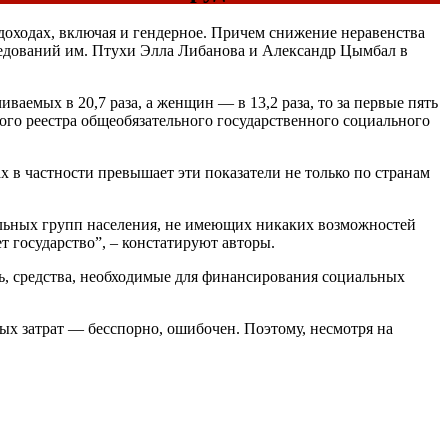
доходах, включая и гендерное. Причем снижение неравенства
ледований им. Птухи Элла Либанова и Александр Цымбал в
емых в 20,7 раза, а женщин — в 13,2 раза, то за первые пять
нного реестра общеобязательного государственного социального
ах в частности превышает эти показатели не только по странам
льных групп населения, не имеющих никаких возможностей
т государство”, – констатируют авторы.
ь, средства, необходимые для финансирования социальных
ых затрат — бесспорно, ошибочен. Поэтому, несмотря на