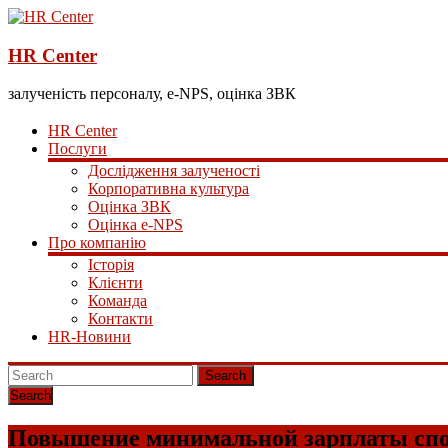
HR Center
залученість персоналу, e-NPS, оцінка ЗВК
HR Center
Послуги
Дослідження залученості
Корпоративна культура
Оцінка ЗВК
Оцінка e-NPS
Про компанію
Історія
Клієнти
Команда
Контакти
HR-Новини
Search
Повышение минимальной зарплаты спос