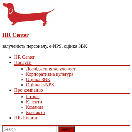
HR Center
залученість персоналу, e-NPS, оцінка ЗВК
HR Center
Послуги
Дослідження залученості
Корпоративна культура
Оцінка ЗВК
Оцінка e-NPS
Про компанію
Історія
Клієнти
Команда
Контакти
HR-Новини
Search