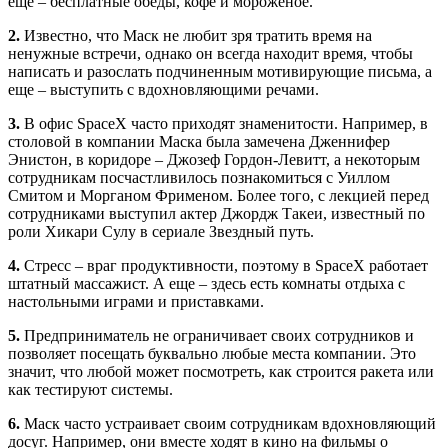
еще – бесплатные обеды, кофе и мороженое.
2.
Известно, что Маск не любит зря тратить время на
ненужные встречи, однако он всегда находит время, чтобы
написать и разослать подчиненным мотивирующие письма, а
еще – выступить с вдохновляющими речами.
3.
В офис SpaceX часто приходят знаменитости. Например, в
столовой в компании Маска была замечена Дженнифер
Энистон, в коридоре – Джозеф Гордон-Левитт, а некоторым
сотрудникам посчастливилось познакомиться с Уиллом
Смитом и Морганом Фрименом. Более того, с лекцией перед
сотрудниками выступил актер Джордж Такеи, известный по
роли Хикари Сулу в сериале Звездный путь.
4.
Стресс – враг продуктивности, поэтому в SpaceX работает
штатный массажист. А еще – здесь есть комнаты отдыха с
настольными играми и приставками.
5.
Предприниматель не ограничивает своих сотрудников и
позволяет посещать буквально любые места компании. Это
значит, что любой может посмотреть, как строится ракета или
как тестируют системы.
6.
Маск часто устраивает своим сотрудникам вдохновляющий
досуг. Например, они вместе ходят в кино на фильмы о