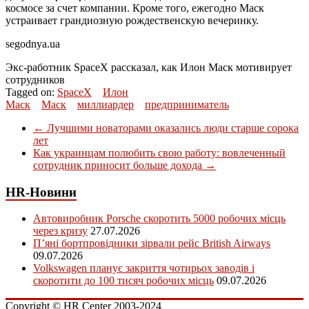
космосе за счет компании. Кроме того, ежегодно Маск
устраивает грандиозную рождественскую вечеринку.
segodnya.ua
Экс-работник SpaceX рассказал, как Илон Маск мотивирует
сотрудников
Tagged on:
SpaceX
Илон
Маск
Маск
миллиардер
предприниматель
←
Лучшими новаторами оказались люди старше сорока
лет
Как украинцам полюбить свою работу: вовлеченный
сотрудник приносит больше дохода
→
HR-Новини
Автовиробник Porsche скоротить 5000 робочих місць
через кризу
27.07.2026
П’яні бортпровідники зірвали рейс British Airways
09.07.2026
Volkswagen планує закриття чотирьох заводів і
скоротити до 100 тисяч робочих місць
09.07.2026
Copyright © HR Center 2003-2024