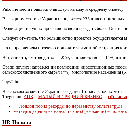
Рабочие места появятся благодаря малому и среднему бизнесу
В аграрном секторе Украины внедряется 233 инвестиционных 
Реализация текущих проектов позволит создать более 16 тыс. н
Следует отметить, что большинство проектов осуществляется 
По направлениям проектов становится заметной тенденция к из
В частности, скотоводство — 25%, свиноводство — 14%, птиц
Среди других направлений реализации инвестиционных проекто
сельскохозяйственного сырья (7%), многолетние насаждения (5
http://ubr.ua
В сельском хозяйстве Украины создадут 16 тыс. рабочих мест
Tagged on:
АПК
МАЛЫЙ И СРЕДНИЙ БИЗНЕС
рабочие м
←
Лондон побил рекорды по неравенству оплаты труда
Четверть украинцев назвали свое образование бесполез
HR-Новини