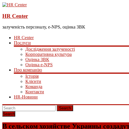
HR Center
залученість персоналу, e-NPS, оцінка ЗВК
HR Center
Послуги
Дослідження залученості
Корпоративна культура
Оцінка ЗВК
Оцінка e-NPS
Про компанію
Історія
Клієнти
Команда
Контакти
HR-Новини
Search
В сельском хозяйстве Украины создадут