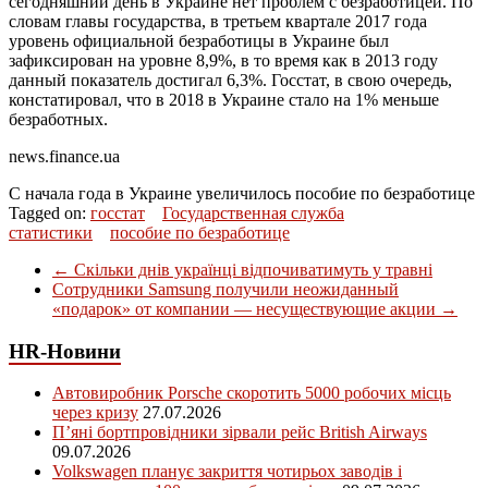
сегодняшний день в Украине нет проблем с безработицей. По
словам главы государства, в третьем квартале 2017 года
уровень официальной безработицы в Украине был
зафиксирован на уровне 8,9%, в то время как в 2013 году
данный показатель достигал 6,3%. Госстат, в свою очередь,
констатировал, что в 2018 в Украине стало на 1% меньше
безработных.
news.finance.ua
С начала года в Украине увеличилось пособие по безработице
Tagged on:
госстат
Государственная служба
статистики
пособие по безработице
←
Скільки днів українці відпочиватимуть у травні
Сотрудники Samsung получили неожиданный
«подарок» от компании — несуществующие акции
→
HR-Новини
Автовиробник Porsche скоротить 5000 робочих місць
через кризу
27.07.2026
П’яні бортпровідники зірвали рейс British Airways
09.07.2026
Volkswagen планує закриття чотирьох заводів і