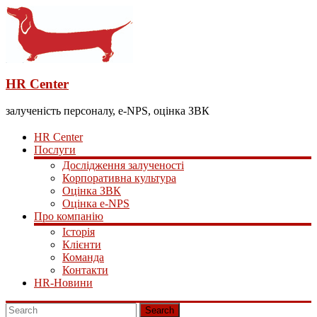
HR Center
залученість персоналу, e-NPS, оцінка ЗВК
HR Center
Послуги
Дослідження залученості
Корпоративна культура
Оцінка ЗВК
Оцінка e-NPS
Про компанію
Історія
Клієнти
Команда
Контакти
HR-Новини
Search