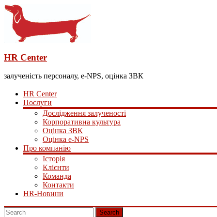
HR Center
залученість персоналу, e-NPS, оцінка ЗВК
HR Center
Послуги
Дослідження залученості
Корпоративна культура
Оцінка ЗВК
Оцінка e-NPS
Про компанію
Історія
Клієнти
Команда
Контакти
HR-Новини
Search