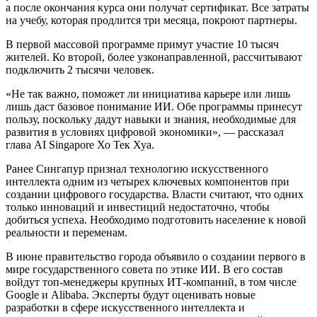
а после окончания курса они получат сертификат. Все затраты
на учебу, которая продлится три месяца, покроют партнеры.
В первой массовой программе примут участие 10 тысяч
жителей. Ко второй, более узконаправленной, рассчитывают
подключить 2 тысячи человек.
«Не так важно, поможет ли инициатива карьере или лишь
лишь даст базовое понимание ИИ. Обе программы принесут
пользу, поскольку дадут навыки и знания, необходимые для
развития в условиях цифровой экономики», — рассказал
глава AI Singapore Хо Тек Хуа.
Ранее Сингапур признал технологию искусственного
интеллекта одним из четырех ключевых компонентов при
создании цифрового государства. Власти считают, что одних
только инноваций и инвестиций недостаточно, чтобы
добиться успеха. Необходимо подготовить население к новой
реальности и переменам.
В июне правительство города объявило о создании первого в
мире государственного совета по этике ИИ. В его состав
войдут топ-менеджеры крупных ИТ-компаний, в том числе
Google и Alibaba. Эксперты будут оценивать новые
разработки в сфере искусственного интеллекта и