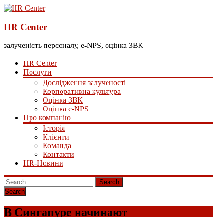
HR Center
залученість персоналу, e-NPS, оцінка ЗВК
HR Center
Послуги
Дослідження залученості
Корпоративна культура
Оцінка ЗВК
Оцінка e-NPS
Про компанію
Історія
Клієнти
Команда
Контакти
HR-Новини
Search
В Сингапуре начинают