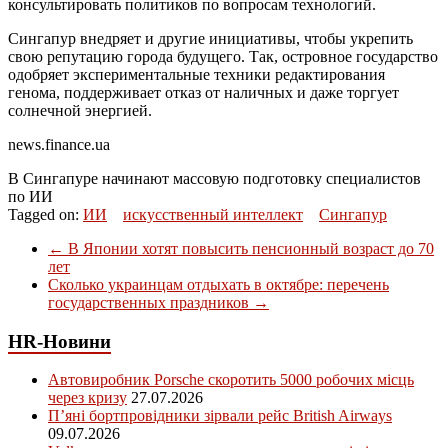
консультировать политиков по вопросам технологий.
Сингапур внедряет и другие инициативы, чтобы укрепить
свою репутацию города будущего. Так, островное государство
одобряет экспериментальные техники редактирования
генома, поддерживает отказ от наличных и даже торгует
солнечной энергией.
news.finance.ua
В Сингапуре начинают массовую подготовку специалистов
по ИИ
Tagged on:
ИИ
искусственный интеллект
Сингапур
←
В Японии хотят повысить пенсионный возраст до 70
лет
Сколько украинцам отдыхать в октябре: перечень
государственных праздников
→
HR-Новини
Автовиробник Porsche скоротить 5000 робочих місць
через кризу
27.07.2026
П’яні бортпровідники зірвали рейс British Airways
09.07.2026