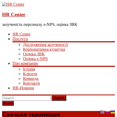
HR Center
залученість персоналу, e-NPS, оцінка ЗВК
HR Center
Послуги
Дослідження залученості
Корпоративна культура
Оцінка ЗВК
Оцінка e-NPS
Про компанію
Історія
Клієнти
Команда
Контакти
HR-Новини
Search
Сколько украинцам