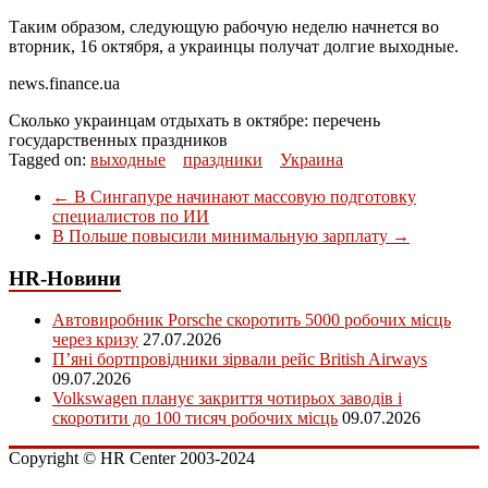
Таким образом, следующую рабочую неделю начнется во
вторник, 16 октября, а украинцы получат долгие выходные.
news.finance.ua
Сколько украинцам отдыхать в октябре: перечень
государственных праздников
Tagged on:
выходные
праздники
Украина
←
В Сингапуре начинают массовую подготовку
специалистов по ИИ
В Польше повысили минимальную зарплату
→
HR-Новини
Автовиробник Porsche скоротить 5000 робочих місць
через кризу
27.07.2026
П’яні бортпровідники зірвали рейс British Airways
09.07.2026
Volkswagen планує закриття чотирьох заводів і
скоротити до 100 тисяч робочих місць
09.07.2026
Copyright © HR Center 2003-2024