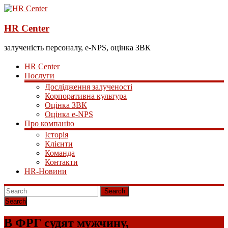
HR Center
залученість персоналу, e-NPS, оцінка ЗВК
HR Center
Послуги
Дослідження залученості
Корпоративна культура
Оцінка ЗВК
Оцінка e-NPS
Про компанію
Історія
Клієнти
Команда
Контакти
HR-Новини
Search
В ФРГ судят мужчину,