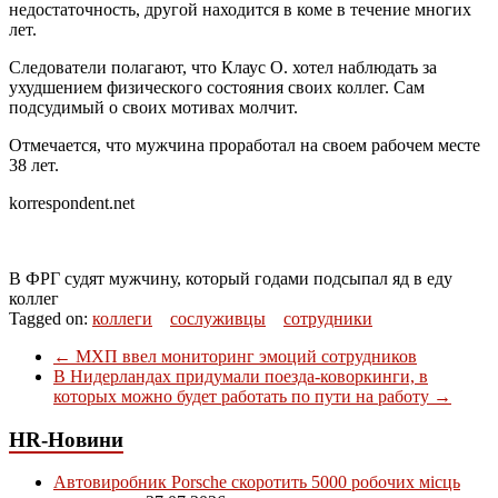
недостаточность, другой находится в коме в течение многих
лет.
Следователи полагают, что Клаус О. хотел наблюдать за
ухудшением физического состояния своих коллег. Сам
подсудимый о своих мотивах молчит.
Отмечается, что мужчина проработал на своем рабочем месте
38 лет.
korrespondent.net
В ФРГ судят мужчину, который годами подсыпал яд в еду
коллег
Tagged on:
коллеги
сослуживцы
сотрудники
←
МХП ввел мониторинг эмоций сотрудников
В Нидерландах придумали поезда-коворкинги, в
которых можно будет работать по пути на работу
→
HR-Новини
Автовиробник Porsche скоротить 5000 робочих місць