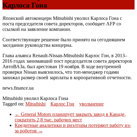
Карлоса Гона
Японский автоконцерн Mitsubishi уволил Карлоса Гона с
поста председателя совета директоров, сообщает
AFP
со
ссылкой на заявление компании.
Соответствующее решение было принято на сегодняшнем
заседании руководства концерна.
Глава альянса Renault-Nissan-Mitsubishi Карлос Гон, в 2013–
2016 годах занимавший пост председателя совета директоров
АвтоВАЗа, был арестован 19 ноября. В ходе внутренней
проверки Nissan выяснилось, что топ-менеджер годами
занижал размер своей зарплаты в корпоративной отчетности.
news.finance.ua
Mitsubishi уволил Карлоса Гона
Tagged on:
Mitsubishi
Карлос Гон
увольнение
←
General Motors планирует закрыть завод в Канаде,
сократить 2,8 тыс. рабочих мест
Кредитные аналитики и риэлторы потеряют работу из-
за роботов
→