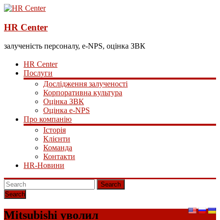
HR Center
залученість персоналу, e-NPS, оцінка ЗВК
HR Center
Послуги
Дослідження залученості
Корпоративна культура
Оцінка ЗВК
Оцінка e-NPS
Про компанію
Історія
Клієнти
Команда
Контакти
HR-Новини
Search
Mitsubishi уволил