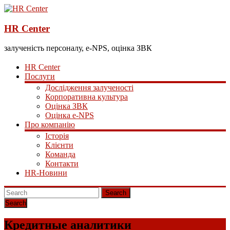
HR Center
залученість персоналу, e-NPS, оцінка ЗВК
HR Center
Послуги
Дослідження залученості
Корпоративна культура
Оцінка ЗВК
Оцінка e-NPS
Про компанію
Історія
Клієнти
Команда
Контакти
HR-Новини
Search
Кредитные аналитики