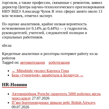
торговля, а также профессии, связанные с ремонтом, заявил
директор Центра научно-технологического прогнозирования
НИУ ВШЭ Александр Чулок В этих сферах занято около 13
млн человек, отметил эксперт.
По оценке аналитиков, крайне низкая вероятность
исчезновения (от 0,14% до 0,44%) — у гидрологов,
руководителей, учителей, следователей полиции и
социальных работников.
ubr.ua
Кредитные аналитики и риэлторы потеряют работу из-за
роботов
Tagged on:
автоматизация
роботизация
←
Mitsubishi уволил Карлоса Гона
База «тунеядцев» заработала в Беларуси
→
HR-Новини
Автовиробник Porsche скоротить 5000 робочих місць
через кризу
27.07.2026
П’яні бортпровідники зірвали рейс British Airways
09.07.2026