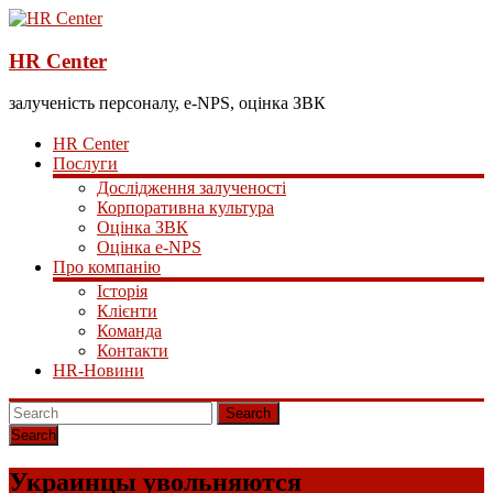
HR Center
залученість персоналу, e-NPS, оцінка ЗВК
HR Center
Послуги
Дослідження залученості
Корпоративна культура
Оцінка ЗВК
Оцінка e-NPS
Про компанію
Історія
Клієнти
Команда
Контакти
HR-Новини
Search
Украинцы увольняются