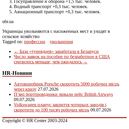
Госуправление и оборона +1,5 тыс. человек.
Водный транспорт +0,3 тыс. человек.
Авиационный транспорт +0,3 тыс. человек.
ubr.ua
Украинцы увольняются с насиженных мест и уходят в
сельское хозяйство
Tagged on:
профессии
увольнения
←
База «тунеядцев» заработала в Беларуси
Число заявок на пособие по безработице в США
снизилось меньше, чем ожидалось
→
HR-Новини
Автовиробник Porsche скоротить 5000 робочих місць
через кризу
27.07.2026
П’яні бортпровідники зірвали рейс British Airways
09.07.2026
Volkswagen планує закриття чотирьох заводів і
скоротити до 100 тисяч робочих місць
09.07.2026
Copyright © HR Center 2003-2024