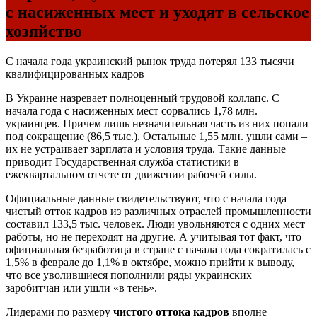
с насиженных мест и уходят в сельское
хозяйство
С начала года украинский рынок труда потерял 133 тысячи
квалифицированных кадров
В Украине назревает полноценный трудовой коллапс. С
начала года с насиженных мест сорвались 1,78 млн.
украинцев. Причем лишь незначительная часть из них попали
под сокращение (86,5 тыс.). Остальные 1,55 млн. ушли сами –
их не устраивает зарплата и условия труда. Такие данные
приводит Государственная служба статистики в
ежеквартальном отчете от движении рабочей силы.
Официальные данные свидетельствуют, что с начала года
чистый отток кадров из различных отраслей промышленности
составил 133,5 тыс. человек. Люди увольняются с одних мест
работы, но не переходят на другие. А учитывая тот факт, что
официальная безработица в стране с начала года сократилась с
1,5% в феврале до 1,1% в октябре, можно прийти к выводу,
что все уволившиеся пополнили ряды украинских
заробитчан или ушли «в тень».
Лидерами по размеру
чистого оттока кадров
вполне