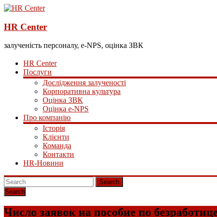
HR Center
залученість персоналу, e-NPS, оцінка ЗВК
HR Center
Послуги
Дослідження залученості
Корпоративна культура
Оцінка ЗВК
Оцінка e-NPS
Про компанію
Історія
Клієнти
Команда
Контакти
HR-Новини
Search
Число заявок на пособие по безработи