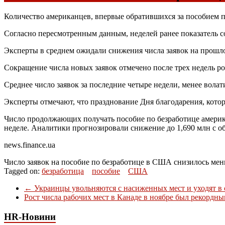
Количество американцев, впервые обратившихся за пособием по 
Согласно пересмотренным данным, неделей ранее показатель сос
Эксперты в среднем ожидали снижения числа заявок на прошлой 
Сокращение числа новых заявок отмечено после трех недель рос
Среднее число заявок за последние четыре недели, менее волати
Эксперты отмечают, что празднование Дня благодарения, котор
Число продолжающих получать пособие по безработице америка
неделе. Аналитики прогнозировали снижение до 1,690 млн с об
news.finance.ua
Число заявок на пособие по безработице в США снизилось мен
Tagged on:
безработица
пособие
США
←
Украинцы увольняются с насиженных мест и уходят в с
Рост числа рабочих мест в Канаде в ноябре был рекордн
HR-Новини