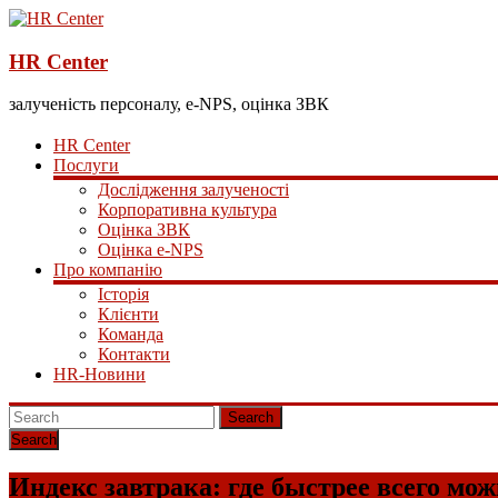
HR Center
залученість персоналу, e-NPS, оцінка ЗВК
HR Center
Послуги
Дослідження залученості
Корпоративна культура
Оцінка ЗВК
Оцінка e-NPS
Про компанію
Історія
Клієнти
Команда
Контакти
HR-Новини
Search
Индекс завтрака: где быстрее всего мо