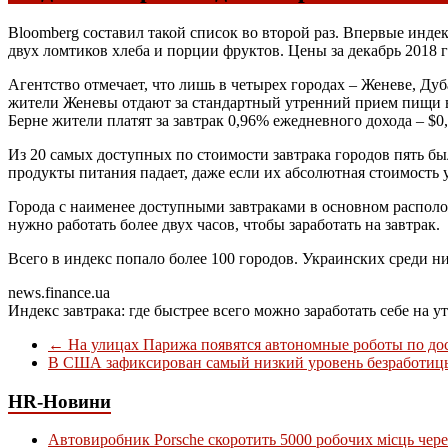
Bloomberg составил такой список во второй раз. Впервые индекс
двух ломтиков хлеба и порции фруктов. Цены за декабрь 2018 г
Агентство отмечает, что лишь в четырех городах – Женеве, Дуб
жители Женевы отдают за стандартный утренний прием пищи все
Берне жители платят за завтрак 0,96% ежедневного дохода – $0,
Из 20 самых доступных по стоимости завтрака городов пять бы
продукты питания падает, даже если их абсолютная стоимость 
Города с наименее доступными завтраками в основном распол
нужно работать более двух часов, чтобы заработать на завтрак.
Всего в индекс попало более 100 городов. Украинских среди ни
news.finance.ua
Индекс завтрака: где быстрее всего можно заработать себе на
←
На улицах Парижа появятся автономные роботы по до
В США зафиксирован самый низкий уровень безработицы
HR-Новини
Автовиробник Porsche скоротить 5000 робочих місць чере