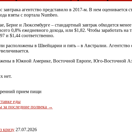
 завтрака агентство представило в 2017-м. В нем оценивается ст
ода взяты с портала Numbeo.
ае, Берне и Люксембурге – стандартный завтрак обходится менее
го 0,8% ежедневного дохода, или $1,82. Чтобы заработать на та
97 и $1,44 соответственно.
ли расположены в Швейцарии и пять – в Австралии. Агентство от
увеличивается.
ожены в Южной Америке, Восточной Европе, Юго-Восточной Ази
х нет.
 утренний прием пищи
ставке еды
 за последние полвека
→
з кризу
27.07.2026