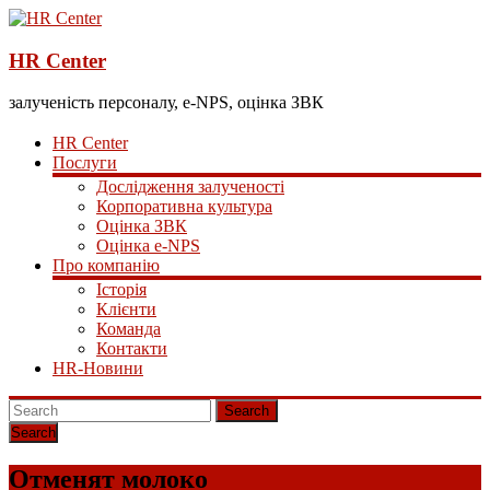
HR Center
залученість персоналу, e-NPS, оцінка ЗВК
HR Center
Послуги
Дослідження залученості
Корпоративна культура
Оцінка ЗВК
Оцінка e-NPS
Про компанію
Історія
Клієнти
Команда
Контакти
HR-Новини
Search
Отменят молоко