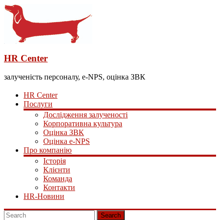
HR Center
залученість персоналу, e-NPS, оцінка ЗВК
HR Center
Послуги
Дослідження залученості
Корпоративна культура
Оцінка ЗВК
Оцінка e-NPS
Про компанію
Історія
Клієнти
Команда
Контакти
HR-Новини
Search