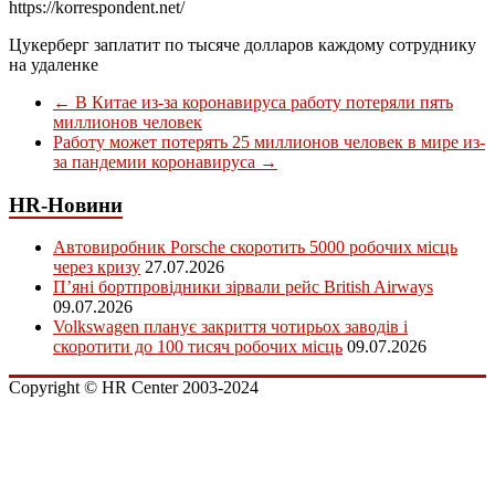
https://korrespondent.net/
Цукерберг заплатит по тысяче долларов каждому сотруднику
на удаленке
←
В Китае из-за коронавируса работу потеряли пять
миллионов человек
Работу может потерять 25 миллионов человек в мире из-
за пандемии коронавируса
→
HR-Новини
Автовиробник Porsche скоротить 5000 робочих місць
через кризу
27.07.2026
П’яні бортпровідники зірвали рейс British Airways
09.07.2026
Volkswagen планує закриття чотирьох заводів і
скоротити до 100 тисяч робочих місць
09.07.2026
Copyright © HR Center 2003-2024