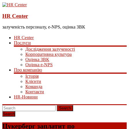
HR Center
залученість персоналу, e-NPS, оцінка ЗВК
HR Center
Послуги
Дослідження залученості
Корпоративна культура
Оцінка ЗВК
Оцінка e-NPS
Про компанію
Історія
Клієнти
Команда
Контакти
HR-Новини
Search
Цукерберг заплатит по