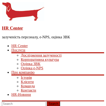
HR Center
залученість персоналу, e-NPS, оцінка ЗВК
HR Center
Послуги
Дослідження залученості
Корпоративна культура
Оцінка ЗВК
Оцінка e-NPS
Про компанію
Історія
Клієнти
Команда
Контакти
HR-Новини
Search