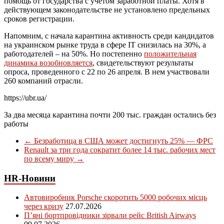
помощь от государства с учетом заработной платы. Хотя в
действующем законодательстве не установлено предельных
сроков регистрации.
Напомним, с начала карантина активность среди кандидатов
на украинском рынке труда в сфере IT снизилась на 30%, а
работодателей – на 50%. Но постепенно
положительная
динамика возобновляется
, свидетельствуют результаты
опроса, проведенного с 22 по 26 апреля. В нем участвовали
260 компаний отрасли.
https://ubr.ua/
За два месяца карантина почти 200 тыс. граждан остались без
работы
←
Безработица в США может достигнуть 25% — ФРС
Renault за три года сократит более 14 тыс. рабочих мест
по всему миру
→
HR-Новини
Автовиробник Porsche скоротить 5000 робочих місць
через кризу
27.07.2026
П’яні бортпровідники зірвали рейс British Airways