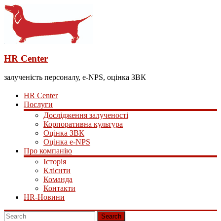
HR Center
залученість персоналу, e-NPS, оцінка ЗВК
HR Center
Послуги
Дослідження залученості
Корпоративна культура
Оцінка ЗВК
Оцінка e-NPS
Про компанію
Історія
Клієнти
Команда
Контакти
HR-Новини
Search