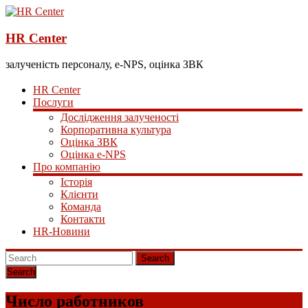
HR Center
залученість персоналу, e-NPS, оцінка ЗВК
HR Center
Послуги
Дослідження залученості
Корпоративна культура
Оцінка ЗВК
Оцінка e-NPS
Про компанію
Історія
Клієнти
Команда
Контакти
HR-Новини
Search
Число работников