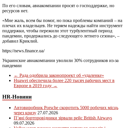
По его словам, авиакомпании просят о господдержке, но
ресурсов нет.
«Мне жаль, всем бы помог, но пока проблемы компаний – на
плечах их владельцев. Не теряем надежды найти инструмент
поддержки, чтобы пережили этот турбулентный период
пандемии, продержались до следующего летнего сезона», –
добавил Криклий.
https://news.finance.ua/
Украинские авиакомпании уволили 30% сотрудников из-за
пандемии
←
Рада одобрила законопроект об «удаленке»
Huawei обеспечила более 220 тысяч рабочих мест в
Европе в 2019 году
→
HR-Новини
Автовиробник Porsche скоротить 5000 робочих місць
через кризу
27.07.2026
П’яні бортпровідники зірвали рейс British Airways
09.07.2026