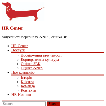
HR Center
залученість персоналу, e-NPS, оцінка ЗВК
HR Center
Послуги
Дослідження залученості
Корпоративна культура
Оцінка ЗВК
Оцінка e-NPS
Про компанію
Історія
Клієнти
Команда
Контакти
HR-Новини
Search