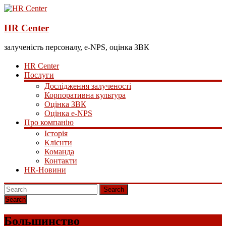
HR Center
залученість персоналу, e-NPS, оцінка ЗВК
HR Center
Послуги
Дослідження залученості
Корпоративна культура
Оцінка ЗВК
Оцінка e-NPS
Про компанію
Історія
Клієнти
Команда
Контакти
HR-Новини
Search
Большинство