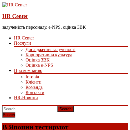
HR Center
залученість персоналу, e-NPS, оцінка ЗВК
HR Center
Послуги
Дослідження залученості
Корпоративна культура
Оцінка ЗВК
Оцінка e-NPS
Про компанію
Історія
Клієнти
Команда
Контакти
HR-Новини
Search
В Японии тестируют