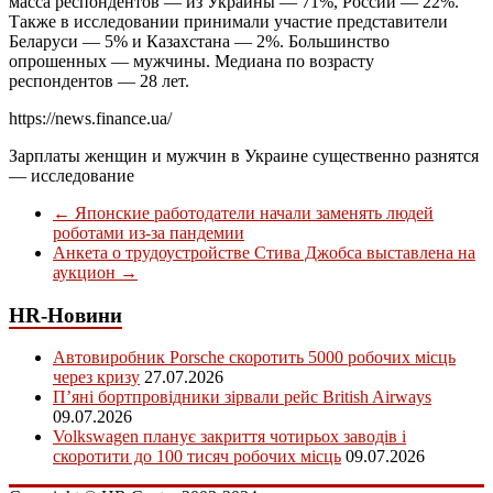
масса респондентов — из Украины — 71%, России — 22%.
Также в исследовании принимали участие представители
Беларуси — 5% и Казахстана — 2%. Большинство
опрошенных — мужчины. Медиана по возрасту
респондентов — 28 лет.
https://news.finance.ua/
Зарплаты женщин и мужчин в Украине существенно разнятся
— исследование
←
Японские работодатели начали заменять людей
роботами из-за пандемии
Анкета о трудоустройстве Стива Джобса выставлена на
аукцион
→
HR-Новини
Автовиробник Porsche скоротить 5000 робочих місць
через кризу
27.07.2026
П’яні бортпровідники зірвали рейс British Airways
09.07.2026
Volkswagen планує закриття чотирьох заводів і
скоротити до 100 тисяч робочих місць
09.07.2026