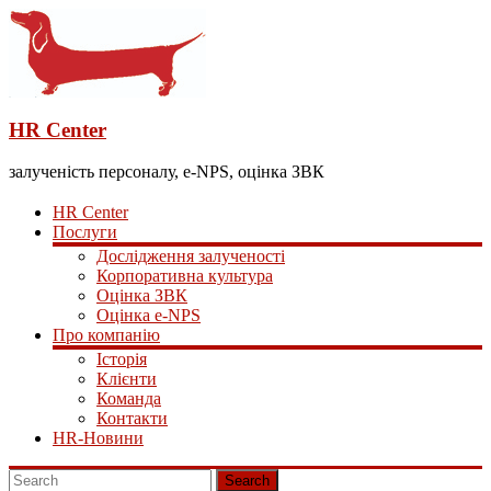
HR Center
залученість персоналу, e-NPS, оцінка ЗВК
HR Center
Послуги
Дослідження залученості
Корпоративна культура
Оцінка ЗВК
Оцінка e-NPS
Про компанію
Історія
Клієнти
Команда
Контакти
HR-Новини
Search